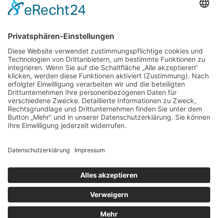
Elbstraße 132, 22767 Hamburg
Vorstand:
Patrick Neugebauer, Stefan Szemkus, Carsten
Kähler (Schatzmeister)
E-Mail:
info@stoertebeker-liekendeeler.de
©
Störtebeker Liekendeeler e. V. , alle Rechte
vorbehalten
Home
Über uns
Engagements
Aktionen
Aktuell
Infos & Spenden
Kontakt
Impressum
Datenschutz