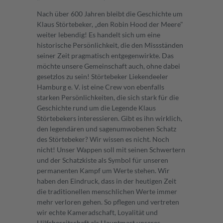
Nach über 600 Jahren bleibt die Geschichte um
Klaus Störtebeker, „den Robin Hood der Meere"
weiter lebendig! Es handelt sich um eine
historische Persönlichkeit, die den Missständen
seiner Zeit pragmatisch entgegenwirkte. Das
möchte unsere Gemeinschaft auch, ohne dabei
gesetzlos zu sein! Störtebeker Liekendeeler
Hamburg e. V. ist eine Crew von ebenfalls
starken Persönlichkeiten, die sich stark für die
Geschichte rund um die Legende Klaus
Störtebekers interessieren. Gibt es ihn wirklich,
den legendären und sagenumwobenen Schatz
des Störtebeker? Wir wissen es nicht. Noch
nicht! Unser Wappen soll mit seinen Schwertern
und der Schatzkiste als Symbol für unseren
permanenten Kampf um Werte stehen. Wir
haben den Eindruck, dass in der heutigen Zeit
die traditionellen menschlichen Werte immer
mehr verloren gehen. So pflegen und vertreten
wir echte Kameradschaft, Loyalität und
Hilfsbereitschaft als Hauptmast unseres