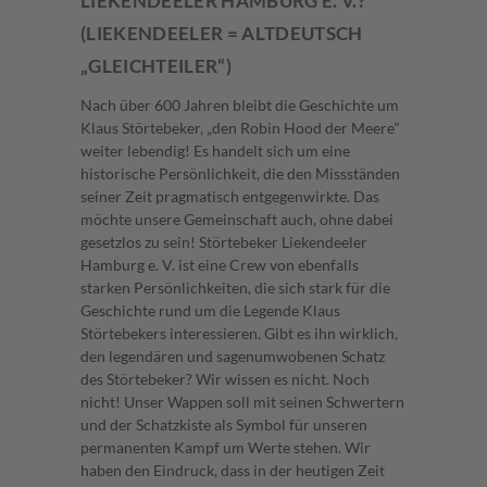
LIEKENDEELER HAMBURG E. V.?
(LIEKENDEELER = ALTDEUTSCH
„GLEICHTEILER“)
Nach über 600 Jahren bleibt die Geschichte um
Klaus Störtebeker, „den Robin Hood der Meere"
weiter lebendig! Es handelt sich um eine
historische Persönlichkeit, die den Missständen
seiner Zeit pragmatisch entgegenwirkte. Das
möchte unsere Gemeinschaft auch, ohne dabei
gesetzlos zu sein! Störtebeker Liekendeeler
Hamburg e. V. ist eine Crew von ebenfalls
starken Persönlichkeiten, die sich stark für die
Geschichte rund um die Legende Klaus
Störtebekers interessieren. Gibt es ihn wirklich,
den legendären und sagenumwobenen Schatz
des Störtebeker? Wir wissen es nicht. Noch
nicht! Unser Wappen soll mit seinen Schwertern
und der Schatzkiste als Symbol für unseren
permanenten Kampf um Werte stehen. Wir
haben den Eindruck, dass in der heutigen Zeit