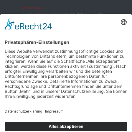
Vereinssitz:
Seemannsmission Hamburg-Altona, Große
Elbstraße 132, 22767 Hamburg
Vorstand:
Patrick Neugebauer, Stefan Szemkus, Carsten
Kähler (Schatzmeister)
E-Mail:
info@stoertebeker-liekendeeler.de
©
Störtebeker Liekendeeler e. V. , alle Rechte
vorbehalten
Home
Über uns
Engagements
Aktionen
Aktuell
Infos & Spenden
Kontakt