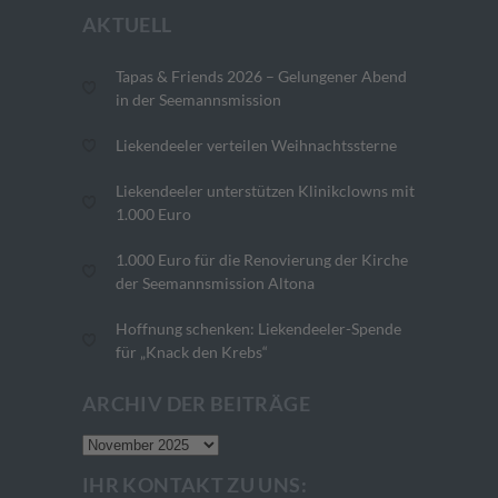
AKTUELL
Tapas & Friends 2026 – Gelungener Abend
in der Seemannsmission
Liekendeeler verteilen Weihnachtssterne
Liekendeeler unterstützen Klinikclowns mit
1.000 Euro
1.000 Euro für die Renovierung der Kirche
der Seemannsmission Altona
Hoffnung schenken: Liekendeeler-Spende
für „Knack den Krebs“
ARCHIV DER BEITRÄGE
Archiv
der
IHR KONTAKT ZU UNS:
Beiträge