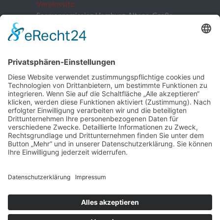
Vereinssitz:
Seemannsmission Hamburg-Altona, Große
Elbstraße 132, 22767 Hamburg
Vorstand:
Patrick Neugebauer, Stefan Szemkus, Carsten
Kähler (Schatzmeister)
E-Mail:
info@stoertebeker-liekendeeler.de
©
Störtebeker Liekendeeler e. V. , alle Rechte
vorbehalten
Home
Über uns
Engagements
Aktionen
Aktuell
Infos & Spenden
Kontakt