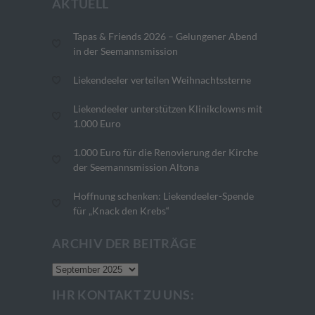
AKTUELL
Tapas & Friends 2026 – Gelungener Abend
in der Seemannsmission
Liekendeeler verteilen Weihnachtssterne
Liekendeeler unterstützen Klinikclowns mit
1.000 Euro
1.000 Euro für die Renovierung der Kirche
der Seemannsmission Altona
Hoffnung schenken: Liekendeeler-Spende
für „Knack den Krebs“
ARCHIV DER BEITRÄGE
Archiv
der
IHR KONTAKT ZU UNS:
Beiträge