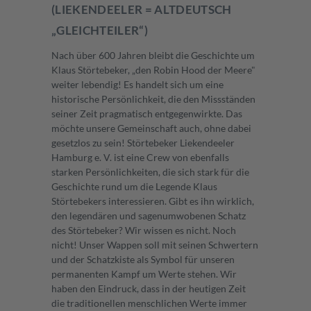
(LIEKENDEELER = ALTDEUTSCH
„GLEICHTEILER“)
Nach über 600 Jahren bleibt die Geschichte um
Klaus Störtebeker, „den Robin Hood der Meere"
weiter lebendig! Es handelt sich um eine
historische Persönlichkeit, die den Missständen
seiner Zeit pragmatisch entgegenwirkte. Das
möchte unsere Gemeinschaft auch, ohne dabei
gesetzlos zu sein! Störtebeker Liekendeeler
Hamburg e. V. ist eine Crew von ebenfalls
starken Persönlichkeiten, die sich stark für die
Geschichte rund um die Legende Klaus
Störtebekers interessieren. Gibt es ihn wirklich,
den legendären und sagenumwobenen Schatz
des Störtebeker? Wir wissen es nicht. Noch
nicht! Unser Wappen soll mit seinen Schwertern
und der Schatzkiste als Symbol für unseren
permanenten Kampf um Werte stehen. Wir
haben den Eindruck, dass in der heutigen Zeit
die traditionellen menschlichen Werte immer