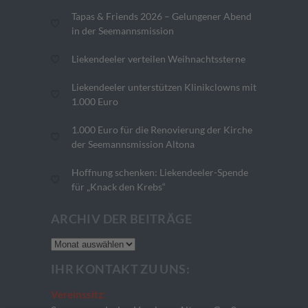
Tapas & Friends 2026 – Gelungener Abend
in der Seemannsmission
Liekendeeler verteilen Weihnachtssterne
Liekendeeler unterstützen Klinikclowns mit
1.000 Euro
1.000 Euro für die Renovierung der Kirche
der Seemannsmission Altona
Hoffnung schenken: Liekendeeler-Spende
für „Knack den Krebs“
ARCHIV DER BEITRÄGE
Archiv
der
IHR KONTAKT ZU UNS:
Beiträge
Vereinssitz: