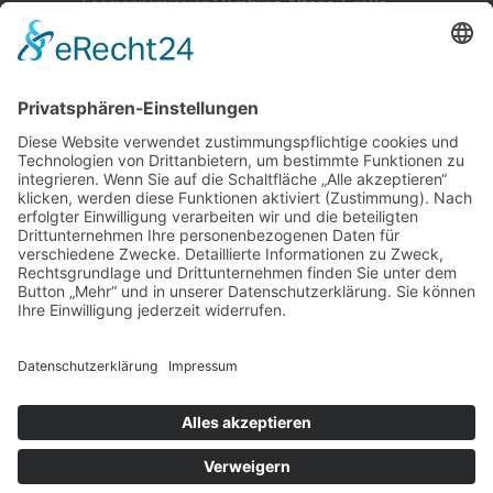
Seemannsmission Hamburg-Altona, Große
Elbstraße 132, 22767 Hamburg
Vorstand:
Patrick Neugebauer, Stefan Szemkus, Carsten
Kähler (Schatzmeister)
E-Mail:
info@stoertebeker-liekendeeler.de
©
Störtebeker Liekendeeler e. V. , alle Rechte
vorbehalten
Home
Über uns
Engagements
Aktionen
Aktuell
Infos & Spenden
Kontakt