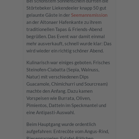
Bei schönstem Sonnenschein durften die
Störtebeker Liekendeeler knapp 50 gut
gelaunte Gäste in der
Seemannsmission
an der Altonaer Hafenkante zu ihrem
traditionellen Tapas & Friends-Abend
begrüßen. Das Event war damit einmal
mehr ausverkauft, schnell wurde klar: Das
wird wieder ein richtig schöner Abend.
Kulinarisch war einiges geboten. Frisches
Steinofen-Ciabatta (Sepia, Walnuss,
Natur) mit verschiedenen Dips
Guacamole, Chimichurri und Sourcream)
machte den Anfang. Dazu kamen
Vorspeisen wie Burrata, Oliven,
Pimientos, Datteln im Speckmantel und
eine Antipasti-Auswahl.
Beim Hauptgang wurde ordentlich
aufgefahren: Entrecôte vom Angus-Rind,
Riesengarnelen, Falafel-Bällchen,