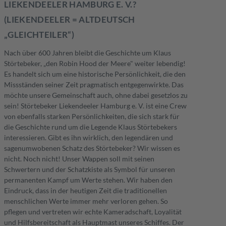
LIEKENDEELER HAMBURG E. V.?
(LIEKENDEELER = ALTDEUTSCH
„GLEICHTEILER“)
Nach über 600 Jahren bleibt die Geschichte um Klaus
Störtebeker, „den Robin Hood der Meere" weiter lebendig!
Es handelt sich um eine historische Persönlichkeit, die den
Missständen seiner Zeit pragmatisch entgegenwirkte. Das
möchte unsere Gemeinschaft auch, ohne dabei gesetzlos zu
sein! Störtebeker Liekendeeler Hamburg e. V. ist eine Crew
von ebenfalls starken Persönlichkeiten, die sich stark für
die Geschichte rund um die Legende Klaus Störtebekers
interessieren. Gibt es ihn wirklich, den legendären und
sagenumwobenen Schatz des Störtebeker? Wir wissen es
nicht. Noch nicht! Unser Wappen soll mit seinen
Schwertern und der Schatzkiste als Symbol für unseren
permanenten Kampf um Werte stehen. Wir haben den
Eindruck, dass in der heutigen Zeit die traditionellen
menschlichen Werte immer mehr verloren gehen. So
pflegen und vertreten wir echte Kameradschaft, Loyalität
und Hilfsbereitschaft als Hauptmast unseres Schiffes. Der