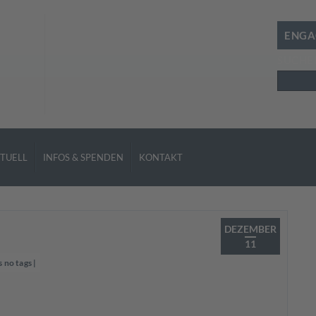
ENGA
SUCHE
Suchen
TUELL
INFOS & SPENDEN
KONTAKT
DEZEMBER
11
s no tags
|