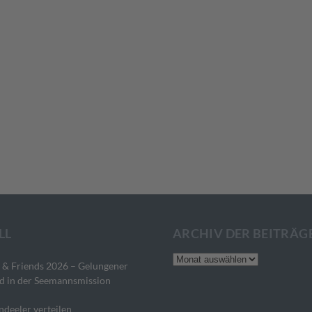
LL
ARCHIV DER BEITRÄG
Archiv
 & Friends 2026 – Gelungener
der
d in der Seemannsmission
Beiträge
ndeeler verteilen