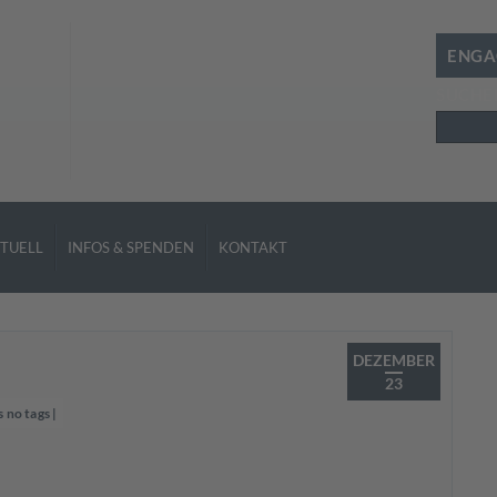
ENGA
SUCHE
Suchen
TUELL
INFOS & SPENDEN
KONTAKT
DEZEMBER
23
s no tags
|