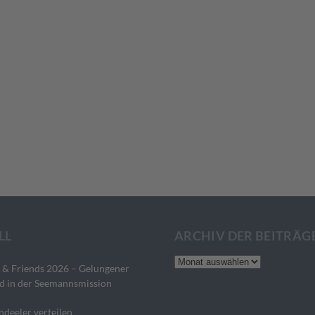
LL
ARCHIV DER BEITRÄG
Archiv
 & Friends 2026 – Gelungener
der
d in der Seemannsmission
Beiträge
ndeeler verteilen