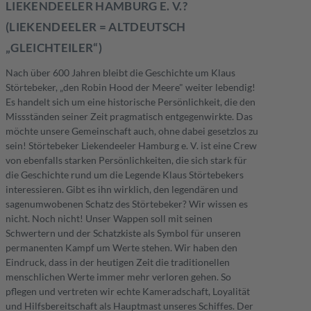
LIEKENDEELER HAMBURG E. V.?
(LIEKENDEELER = ALTDEUTSCH
„GLEICHTEILER“)
Nach über 600 Jahren bleibt die Geschichte um Klaus
Störtebeker, „den Robin Hood der Meere" weiter lebendig!
Es handelt sich um eine historische Persönlichkeit, die den
Missständen seiner Zeit pragmatisch entgegenwirkte. Das
möchte unsere Gemeinschaft auch, ohne dabei gesetzlos zu
sein! Störtebeker Liekendeeler Hamburg e. V. ist eine Crew
von ebenfalls starken Persönlichkeiten, die sich stark für
die Geschichte rund um die Legende Klaus Störtebekers
interessieren. Gibt es ihn wirklich, den legendären und
sagenumwobenen Schatz des Störtebeker? Wir wissen es
nicht. Noch nicht! Unser Wappen soll mit seinen
Schwertern und der Schatzkiste als Symbol für unseren
permanenten Kampf um Werte stehen. Wir haben den
Eindruck, dass in der heutigen Zeit die traditionellen
menschlichen Werte immer mehr verloren gehen. So
pflegen und vertreten wir echte Kameradschaft, Loyalität
und Hilfsbereitschaft als Hauptmast unseres Schiffes. Der