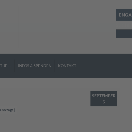
ENGA
SUCHE
Suchen
TUELL
INFOS & SPENDEN
KONTAKT
SEPTEMBER
5
s no tags
|