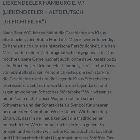
LIEKENDEELER HAMBURG E. V.?
(LIEKENDEELER = ALTDEUTSCH
„GLEICHTEILER“)
Nach über 600 Jahren bleibt die Geschichte um Klaus
Störtebeker, „den Robin Hood der Meere" weiter lebendig!
Es handelt sich um eine historische Persönlichkeit, die den
Missständen seiner Zeit pragmatisch entgegenwirkte. Das
möchte unsere Gemeinschaft auch, ohne dabei gesetzlos zu
sein! Störtebeker Liekendeeler Hamburg e. V. ist eine Crew
von ebenfalls starken Persönlichkeiten, die sich stark für
die Geschichte rund um die Legende Klaus Störtebekers
interessieren. Gibt es ihn wirklich, den legendären und
sagenumwobenen Schatz des Störtebeker? Wir wissen es
nicht. Noch nicht! Unser Wappen soll mit seinen
Schwertern und der Schatzkiste als Symbol für unseren
permanenten Kampf um Werte stehen. Wir haben den
Eindruck, dass in der heutigen Zeit die traditionellen
menschlichen Werte immer mehr verloren gehen. So
pflegen und vertreten wir echte Kameradschaft, Loyalität
und Hilfsbereitschaft als Hauptmast unseres Schiffes. Der