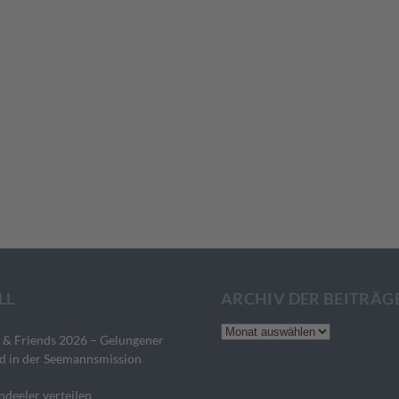
LL
ARCHIV DER BEITRÄG
Archiv
 & Friends 2026 – Gelungener
der
d in der Seemannsmission
Beiträge
ndeeler verteilen