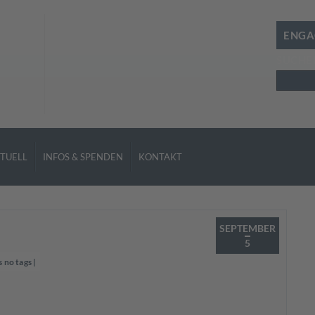
ENGA
SUCHE
Suchen
TUELL
INFOS & SPENDEN
KONTAKT
SEPTEMBER
5
s no tags
|