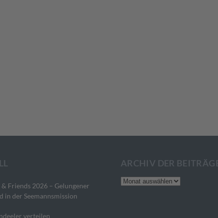
LL
ARCHIV DER BEITRÄG
Archiv
 & Friends 2026 – Gelungener
der
d in der Seemannsmission
Beiträge
ndeeler verteilen