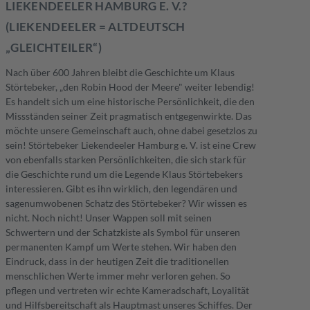
LIEKENDEELER HAMBURG E. V.?
(LIEKENDEELER = ALTDEUTSCH
„GLEICHTEILER“)
Nach über 600 Jahren bleibt die Geschichte um Klaus
Störtebeker, „den Robin Hood der Meere" weiter lebendig!
Es handelt sich um eine historische Persönlichkeit, die den
Missständen seiner Zeit pragmatisch entgegenwirkte. Das
möchte unsere Gemeinschaft auch, ohne dabei gesetzlos zu
sein! Störtebeker Liekendeeler Hamburg e. V. ist eine Crew
von ebenfalls starken Persönlichkeiten, die sich stark für
die Geschichte rund um die Legende Klaus Störtebekers
interessieren. Gibt es ihn wirklich, den legendären und
sagenumwobenen Schatz des Störtebeker? Wir wissen es
nicht. Noch nicht! Unser Wappen soll mit seinen
Schwertern und der Schatzkiste als Symbol für unseren
permanenten Kampf um Werte stehen. Wir haben den
Eindruck, dass in der heutigen Zeit die traditionellen
menschlichen Werte immer mehr verloren gehen. So
pflegen und vertreten wir echte Kameradschaft, Loyalität
und Hilfsbereitschaft als Hauptmast unseres Schiffes. Der