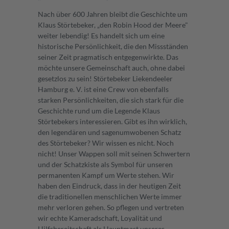
Nach über 600 Jahren bleibt die Geschichte um
Klaus Störtebeker, „den Robin Hood der Meere"
weiter lebendig! Es handelt sich um eine
historische Persönlichkeit, die den Missständen
seiner Zeit pragmatisch entgegenwirkte. Das
möchte unsere Gemeinschaft auch, ohne dabei
gesetzlos zu sein! Störtebeker Liekendeeler
Hamburg e. V. ist eine Crew von ebenfalls
starken Persönlichkeiten, die sich stark für die
Geschichte rund um die Legende Klaus
Störtebekers interessieren. Gibt es ihn wirklich,
den legendären und sagenumwobenen Schatz
des Störtebeker? Wir wissen es nicht. Noch
nicht! Unser Wappen soll mit seinen Schwertern
und der Schatzkiste als Symbol für unseren
permanenten Kampf um Werte stehen. Wir
haben den Eindruck, dass in der heutigen Zeit
die traditionellen menschlichen Werte immer
mehr verloren gehen. So pflegen und vertreten
wir echte Kameradschaft, Loyalität und
Hilfsbereitschaft als Hauptmast unseres