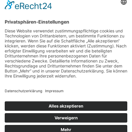
Elbstraße 132, 22767 Hamburg
Vorstand:
Patrick Neugebauer, Stefan Szemkus, Carsten
Kähler (Schatzmeister)
E-Mail:
info@stoertebeker-liekendeeler.de
©
Störtebeker Liekendeeler e. V. , alle Rechte
vorbehalten
Home
Über uns
Engagements
Aktionen
Aktuell
Infos & Spenden
Kontakt
Impressum
Datenschutz