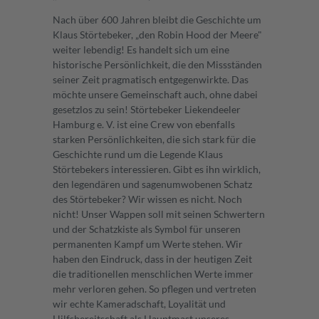
Nach über 600 Jahren bleibt die Geschichte um
Klaus Störtebeker, „den Robin Hood der Meere"
weiter lebendig! Es handelt sich um eine
historische Persönlichkeit, die den Missständen
seiner Zeit pragmatisch entgegenwirkte. Das
möchte unsere Gemeinschaft auch, ohne dabei
gesetzlos zu sein! Störtebeker Liekendeeler
Hamburg e. V. ist eine Crew von ebenfalls
starken Persönlichkeiten, die sich stark für die
Geschichte rund um die Legende Klaus
Störtebekers interessieren. Gibt es ihn wirklich,
den legendären und sagenumwobenen Schatz
des Störtebeker? Wir wissen es nicht. Noch
nicht! Unser Wappen soll mit seinen Schwertern
und der Schatzkiste als Symbol für unseren
permanenten Kampf um Werte stehen. Wir
haben den Eindruck, dass in der heutigen Zeit
die traditionellen menschlichen Werte immer
mehr verloren gehen. So pflegen und vertreten
wir echte Kameradschaft, Loyalität und
Hilfsbereitschaft als Hauptmast unseres