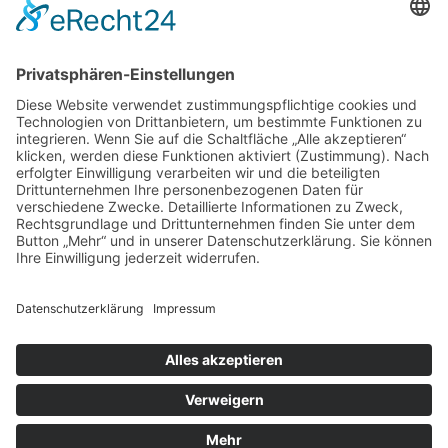
Elbstraße 132, 22767 Hamburg
Vorstand:
Patrick Neugebauer, Stefan Szemkus, Carsten
Kähler (Schatzmeister)
E-Mail:
info@stoertebeker-liekendeeler.de
©
Störtebeker Liekendeeler e. V. , alle Rechte
vorbehalten
Home
Über uns
Engagements
Aktionen
Aktuell
Infos & Spenden
Kontakt
Impressum
Datenschutz