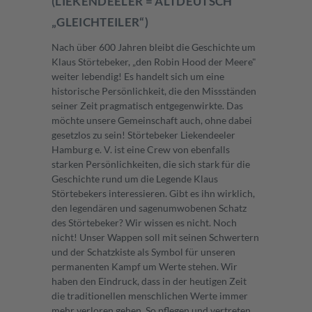
(LIEKENDEELER = ALTDEUTSCH
„GLEICHTEILER“)
Nach über 600 Jahren bleibt die Geschichte um
Klaus Störtebeker, „den Robin Hood der Meere"
weiter lebendig! Es handelt sich um eine
historische Persönlichkeit, die den Missständen
seiner Zeit pragmatisch entgegenwirkte. Das
möchte unsere Gemeinschaft auch, ohne dabei
gesetzlos zu sein! Störtebeker Liekendeeler
Hamburg e. V. ist eine Crew von ebenfalls
starken Persönlichkeiten, die sich stark für die
Geschichte rund um die Legende Klaus
Störtebekers interessieren. Gibt es ihn wirklich,
den legendären und sagenumwobenen Schatz
des Störtebeker? Wir wissen es nicht. Noch
nicht! Unser Wappen soll mit seinen Schwertern
und der Schatzkiste als Symbol für unseren
permanenten Kampf um Werte stehen. Wir
haben den Eindruck, dass in der heutigen Zeit
die traditionellen menschlichen Werte immer
mehr verloren gehen. So pflegen und vertreten