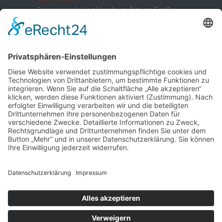
Seemannsmission Hamburg-Altona, Große
Elbstraße 132, 22767 Hamburg
Vorstand:
Patrick Neugebauer, Stefan Szemkus, Carsten
Kähler (Schatzmeister)
E-Mail:
info@stoertebeker-liekendeeler.de
©
Störtebeker Liekendeeler e. V. , alle Rechte
vorbehalten
Home
Über uns
Engagements
Aktionen
Aktuell
Infos & Spenden
Kontakt