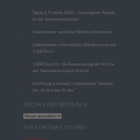
Tapas & Friends 2026 – Gelungener Abend
in der Seemannsmission
Liekendeeler verteilen Weihnachtssterne
Liekendeeler unterstützen Klinikclowns mit
1.000 Euro
1.000 Euro für die Renovierung der Kirche
der Seemannsmission Altona
Hoffnung schenken: Liekendeeler-Spende
für „Knack den Krebs“
ARCHIV DER BEITRÄGE
Archiv
der
IHR KONTAKT ZU UNS:
Beiträge
Vereinssitz: