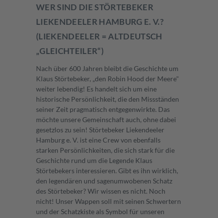
WER SIND DIE STÖRTEBEKER
LIEKENDEELER HAMBURG E. V.?
(LIEKENDEELER = ALTDEUTSCH
„GLEICHTEILER“)
Nach über 600 Jahren bleibt die Geschichte um
Klaus Störtebeker, „den Robin Hood der Meere"
weiter lebendig! Es handelt sich um eine
historische Persönlichkeit, die den Missständen
seiner Zeit pragmatisch entgegenwirkte. Das
möchte unsere Gemeinschaft auch, ohne dabei
gesetzlos zu sein! Störtebeker Liekendeeler
Hamburg e. V. ist eine Crew von ebenfalls
starken Persönlichkeiten, die sich stark für die
Geschichte rund um die Legende Klaus
Störtebekers interessieren. Gibt es ihn wirklich,
den legendären und sagenumwobenen Schatz
des Störtebeker? Wir wissen es nicht. Noch
nicht! Unser Wappen soll mit seinen Schwertern
und der Schatzkiste als Symbol für unseren