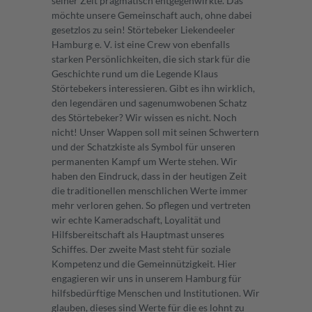
seiner Zeit pragmatisch entgegenwirkte. Das
möchte unsere Gemeinschaft auch, ohne dabei
gesetzlos zu sein! Störtebeker Liekendeeler
Hamburg e. V. ist eine Crew von ebenfalls
starken Persönlichkeiten, die sich stark für die
Geschichte rund um die Legende Klaus
Störtebekers interessieren. Gibt es ihn wirklich,
den legendären und sagenumwobenen Schatz
des Störtebeker? Wir wissen es nicht. Noch
nicht! Unser Wappen soll mit seinen Schwertern
und der Schatzkiste als Symbol für unseren
permanenten Kampf um Werte stehen. Wir
haben den Eindruck, dass in der heutigen Zeit
die traditionellen menschlichen Werte immer
mehr verloren gehen. So pflegen und vertreten
wir echte Kameradschaft, Loyalität und
Hilfsbereitschaft als Hauptmast unseres
Schiffes. Der zweite Mast steht für soziale
Kompetenz und die Gemeinnützigkeit. Hier
engagieren wir uns in unserem Hamburg für
hilfsbedürftige Menschen und Institutionen. Wir
glauben, dieses sind Werte für die es lohnt zu